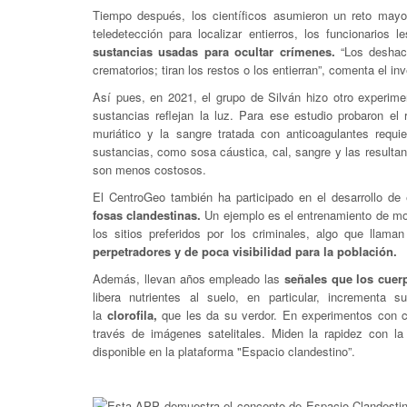
Tiempo después, los científicos asumieron un reto mayo
teledetección para localizar entierros, los funcionario
sustancias usadas para ocultar crímenes.
“Los deshace
crematorios; tiran los restos o los entierran”, comenta el inv
Así pues, en 2021, el grupo de Silván hizo otro experim
sustancias reflejan la luz. Para ese estudio probaron el 
muriático y la sangre tratada con anticoagulantes requ
sustancias, como sosa cáustica, cal, sangre y las resultan
son menos costosos.
El CentroGeo también ha participado en el desarrollo de
fosas clandestinas.
Un ejemplo es el entrenamiento de mod
los sitios preferidos por los criminales, algo que lla
perpetradores y de poca visibilidad para la población.
Además, llevan años empleado las
señales que los cuer
libera nutrientes al suelo, en particular, incrementa 
la
clorofila,
que les da su verdor. En experimentos con ce
través de imágenes satelitales. Miden la rapidez con la
disponible en la plataforma "Espacio clandestino”.