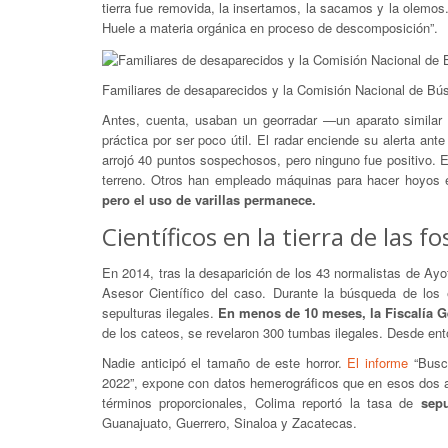
tierra fue removida, la insertamos, la sacamos y la olemos. 
Huele a materia orgánica en proceso de descomposición”.
Familiares de desaparecidos y la Comisión Nacional de Bú
Antes, cuenta, usaban un georradar —un aparato similar
práctica por ser poco útil. El radar enciende su alerta ant
arrojó 40 puntos sospechosos, pero ninguno fue positivo. 
terreno. Otros han empleado máquinas para hacer hoyos 
pero el uso de varillas permanece.
Científicos en la tierra de las fo
En 2014, tras la desaparición de los 43 normalistas de Ay
Asesor Científico del caso. Durante la búsqueda de los 
sepulturas ilegales.
En menos de 10 meses, la Fiscalía Ge
de los cateos, se revelaron 300 tumbas ilegales. Desde ento
Nadie anticipó el tamaño de este horror.
El informe
“Busca
2022”, expone con datos hemerográficos que en esos dos
términos proporcionales, Colima reportó la tasa de
sepu
Guanajuato, Guerrero, Sinaloa y Zacatecas.