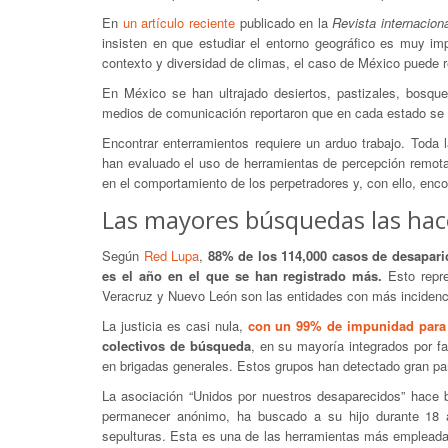
En
un artículo reciente
publicado en la
Revista internacion
insisten en que estudiar el entorno geográfico es muy i
contexto y diversidad de climas, el caso de México puede re
En México se han ultrajado desiertos, pastizales, bosqu
medios de comunicación reportaron que en cada estado se ha
Encontrar enterramientos requiere un arduo trabajo. Toda 
han evaluado el uso de herramientas de percepción remota
en el comportamiento de los perpetradores y, con ello, encon
Las mayores búsquedas las hace
Según
Red Lupa
,
88% de los 114,000 casos de desapari
es el año en el que se han registrado más.
Esto repre
Veracruz y Nuevo León son las entidades con más incidenc
La justicia es casi nula,
con un 99% de impunidad para 
colectivos de búsqueda
, en su mayoría integrados por fa
en brigadas generales. Estos grupos han detectado gran pa
La asociación “Unidos por nuestros desaparecidos” hace b
permanecer anónimo, ha buscado a su hijo durante 18 a
sepulturas. Esta es una de las herramientas más empleada