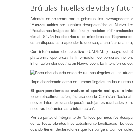
Brújulas, huellas de vida y futu
Además de colaborar con el gobierno, los investigadores
“Fuerzas unidas por nuestros desaparecidos en Nuevo León
“Recabamos imágenes térmicas y modelos tridimensionales p
visual. Silván las describe a los miembros de “Regresand
están dispuestas a aprender lo que sea, a analizar una imag
Con información del colectivo FUNDENL y apoyo del Se
plataforma que cruza la información de personas no enc
inhumación clandestina en Nuevo León. La intención es det
Ropa abandonada cerca de tumbas ilegales en las afueras 
El gran pendiente es evaluar el aporte real que la in
tener retroalimentación, incluso con la Comisión Nacional
nuevos informes cuando podrán cotejar los resultados y med
nuestras herramientas e información”.
Por su parte, el integrante de “Unidos por nuestros desa
de las fosas clandestinas actualmente localizadas. Lo usu
cuando tienen declaraciones que los obligan. Con los colec