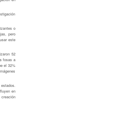
stigación
lizantes o
jas, pero
usar este
izaron 52
ás fosas a
que el 32%
 imágenes
 estados.
fluyen en
a creación