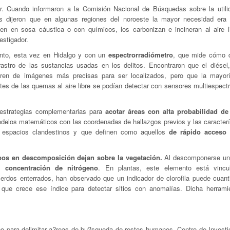
r. Cuando informaron a la Comisión Nacional de Búsquedas sobre la utili
s les dijeron que en algunas regiones del noroeste la mayor necesidad er
n en sosa cáustica o con químicos, los carbonizan e incineran al aire l
estigador.
ento, esta vez en Hidalgo y con un
espectrorradiómetro
, que mide cómo d
rastro de las sustancias usadas en los delitos. Encontraron que el diésel,
ieren de imágenes más precisas para ser localizados, pero que la mayor
tes de las quemas al aire libre se podían detectar con sensores multiespect
 estrategias complementarias para
acotar áreas con alta probabilidad de
elos matemáticos con las coordenadas de hallazgos previos y las caracterí
man espacios clandestinos y que definen como aquellos
de rápido acceso 
pos en descomposición dejan sobre la vegetación.
Al descomponerse un
su
concentración de nitrógeno
. En plantas, este elemento está vincu
rdos enterrados, han observado que un indicador de clorofila puede cuanti
 que crece ese índice para detectar sitios con anomalías. Dicha herrami