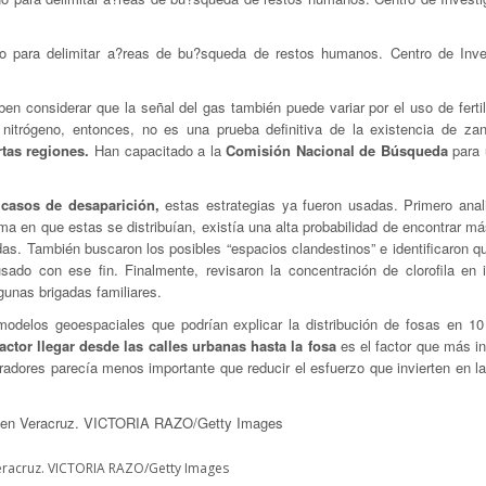
 para delimitar a?reas de bu?squeda de restos humanos. Centro de Inve
ben considerar que la señal del gas también puede variar por el uso de ferti
e nitrógeno, entonces, no es una prueba definitiva de la existencia de zan
rtas regiones.
Han capacitado a la
Comisión Nacional de Búsqueda
para 
 casos de desaparición,
estas estrategias ya fueron usadas. Primero anal
ma en que estas se distribuían, existía una alta probabilidad de encontrar m
das. También buscaron los posibles “espacios clandestinos” e identificaron 
r usado con ese fin. Finalmente, revisaron la concentración de clorofila en
gunas brigadas familiares.
modelos geoespaciales que podrían explicar la distribución de fosas en 10
actor llegar desde las calles urbanas hasta la fosa
es el factor que más in
radores parecía menos importante que reducir el esfuerzo que invierten en l
Veracruz. VICTORIA RAZO/Getty Images