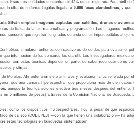
an. Esas tres entidades concentran el 42% de los registros. Para abril de 
ue la cifra de entierros ilegales llegaba a
5,696 fosas clandestinas
, y que 
ctual.
Luis Silván emplea imágenes captadas con satélites, drones o avioneta
tos de física de la luz, matemáticas y programación. Las imágenes multies
ando sensores que registran longitudes de onda de luz imperceptibles al ojo 
CentroGeo, simularon entierros con cadáveres de cerdos para evaluar el pot
 qué información de los sensores les era útil. Los investigadores mexicano
detección con estas técnicas depende, en parte, de saber reconocer cómo ca
 suelos y climas.
 de Morelos. Ahí enterraron siete animales y evaluaron la luz reflejada por e
uyeron que una cámara hiperespectral, que proporciona más de cien capas 
nos,
aunque la técnica solo es efectiva tres meses después del entierro. I
os en 5 millones de pesos) a través de la Comisión Nacional de Búsqueda, p
bles, como los dispositivos multiespectrales. Hoy, a pesar de que espacio
tado de Jalisco (COBUPEJ) —con la que tienen una colaboración— ha adqu
lucre estas tecnologías en búsquedas sistemáticas”.