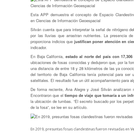
Esta APP demuestra el concepto de Espacio Clandestino
en Ciencias de Información Geoespacial
Silván cuenta que para interpretar la señal de nitrógeno de
por las lluvias que arrastran nutrientes. La presencia d
proporciona indicios que
justifican poner atención en cie
indicador.
En Baja California,
estado al norte del país con 17,306
ubicaciones de fosas conocidas y dedujeron que, por la for
una distancia de entre 18 y 28 kilómetros de las ya conoci
del territorio de Baja California tenía potencial para se
satelitales. El resultado fue un útil acompañamiento para al
De forma reciente, Ana Alegre y José Silván analizaron 
Encontraron que el
tiempo de viaje que tomaría a un infr
la ubicación de tumbas. “El secreto buscado por los perpet
de la fosa”, se lee en su artículo.
En 2019, presuntas fosas clandestinas fueron revisadas en 