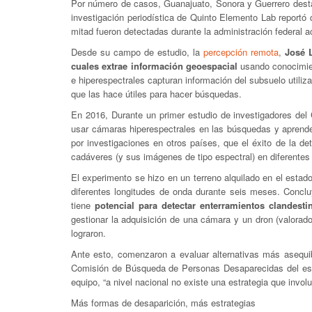
Por número de casos, Guanajuato, Sonora y Guerrero destac
investigación periodística de Quinto Elemento Lab reportó q
mitad fueron detectadas durante la administración federal a
Desde su campo de estudio, la
percepción remota
,
José 
cuales extrae información geoespacial
usando conocimien
e hiperespectrales capturan información del subsuelo utiliz
que las hace útiles para hacer búsquedas.
En 2016, Durante un primer estudio de investigadores del 
usar cámaras hiperespectrales en las búsquedas y aprender
por investigaciones en otros países, que el éxito de la 
cadáveres (y sus imágenes de tipo espectral) en diferentes
El experimento se hizo en un terreno alquilado en el estado
diferentes longitudes de onda durante seis meses. Concl
tiene
potencial para detectar enterramientos clandesti
gestionar la adquisición de una cámara y un dron (valorad
lograron.
Ante esto, comenzaron a evaluar alternativas más asequi
Comisión de Búsqueda de Personas Desaparecidas del es
equipo, “a nivel nacional no existe una estrategia que invo
Más formas de desaparición, más estrategias