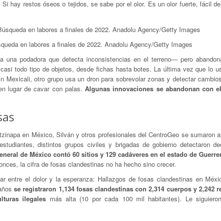
Si hay restos óseos o tejidos, se sabe por el olor. Es un olor fuerte, fácil de
squeda en labores a finales de 2022. Anadolu Agency/Getty Images
 a una podadora que detecta inconsistencias en el terreno— pero abandon
e casi todo tipo de objetos, desde fichas hasta botes. La última vez que lo u
En Mexicali, otro grupo usa un dron para sobrevolar zonas y detectar cambios
en lugar de cavar con palas.
Algunas innovaciones se abandonan con el
sas
otzinapa en México, Silván y otros profesionales del CentroGeo se sumaron a
estudiantes, distintos grupos civiles y brigadas de gobierno detectaron d
neral de México contó 60 sitios y 129 cadáveres en el estado de Guerre
nces, la cifra de fosas clandestinas no ha hecho sino crecer.
r entre el dolor y la esperanza: Hallazgos de fosas clandestinas en Méxi
 años
se registraron 1,134 fosas clandestinas con 2,314 cuerpos y 2,242 r
lturas ilegales
más alta (10 por cada 100 mil habitantes). Le siguiero