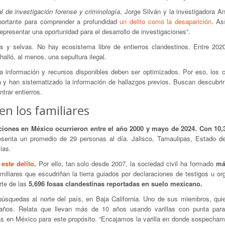
al de investigación forense y criminología
, Jorge Silván y la investigadora A
mportante para comprender a profundidad
un delito como la desaparición
. As
presentar una oportunidad para el desarrollo de investigaciones”.
es y selvas. No hay ecosistema libre de entierros clandestinos. Entre 202
lló, al menos, una sepultura ilegal.
la información y recursos disponibles deben ser optimizados. Por eso, los ci
 y han sistematizado la información de hallazgos previos. Buscan descubrir
trar entierros.
n los familiares
ciones en México ocurrieron entre el año 2000 y mayo de 2024. Con 10,
senta un promedio de 29 personas al día. Jalisco, Tamaulipas, Estado d
ias.
este delito
.
Por ello, tan solo desde 2007, la sociedad civil ha formado
má
miliares que escudriñan la tierra guiados por declaraciones de testigos u o
rte de las
5,696 fosas clandestinas reportadas en suelo mexicano.
úsquedas al norte del país, en Baja California. Uno de sus miembros, quien
ños. Relata que llevan más de 10 años usando varillas con punta para
s en México para este propósito. “Encajamos la varilla en donde sospecham