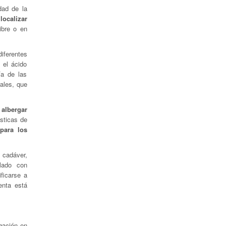
dad de la
a
localizar
ibre o en
iferentes
 el ácido
ía de las
rales, que
 albergar
sticas de
para los
 cadáver,
lado con
ficarse a
enta está