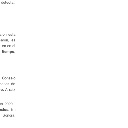
 detectar.
aron esta
saron, les
 en en el
 tiempo,
l Consejo
ecenas de
ro.
A raíz
co 2020 -
estos.
En
n Sonora,