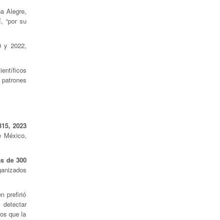
na Alegre,
í, “por su
0 y 2022,
entíficos
 patrones
315, 2023
e México,
s de 300
rganizados
 prefirió
 detectar
os que la