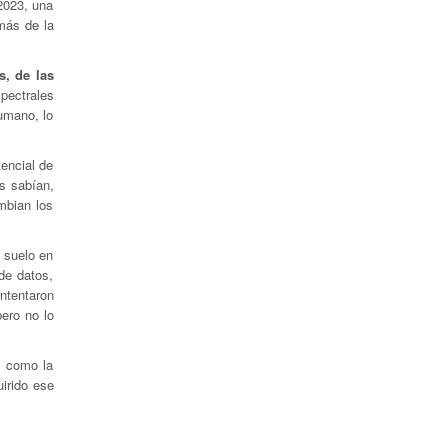
2023, una
más de la
s, de las
pectrales
humano, lo
encial de
s sabían,
mbian los
l suelo en
de datos,
ntentaron
ero no lo
s como la
irido ese