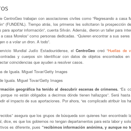
ros
 de CentroGeo trabajan con asociaciones civiles como “Regresando a casa M
” (FUNDENL). Tiempo atrás, los primeros les solicitaron la prospección de 
ara aportar información”, cuenta Silván. Además, dieron un taller para inter
o a casa Morelos” como personas dedicadas. “Quieren encontrar a sus seres 
en o a volar un dron. A todo”.
rvicio Mundial Judío Estadounidense, el
CentroGeo
creó “
Huellas de v
ontradas y cuerpos sin identificar con datos de objetos encontrados en 
ectar coincidencias que ayuden a resolver casos.
de Iguala. Miguel Tovar/Getty Images
formación geográfica ha tenido al descubrir escenas de crímenes.
“Es co
, porque no están obligados a decirnos dónde tienen hallazgos”. Será hasta 
ir el impacto de sus aportaciones. Por ahora, “es complicado atribuir los h
parecidos” asegura que los grupos de búsqueda son quienes han encontrado l
al, dice, es que los gobiernos no tengan departamentos para esta labor y sol
tivos es diferente, pues
“recibimos información anónima, y aunque no 