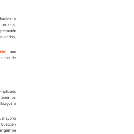
orelos” y
un sitio.
pretación
queridos,
ida
”, una
sitios de
mplicado
tener los
allazgos a
a mayoría
o busquen
tengamos