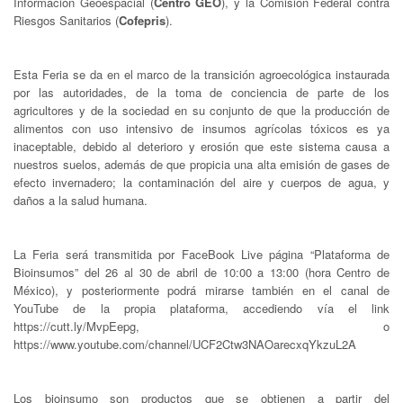
Información Geoespacial (
Centro GEO
), y la Comisión Federal contra
Riesgos Sanitarios (
Cofepris
).
Esta Feria se da en el marco de la transición agroecológica instaurada
por las autoridades, de la toma de conciencia de parte de los
agricultores y de la sociedad en su conjunto de que la producción de
alimentos con uso intensivo de insumos agrícolas tóxicos es ya
inaceptable, debido al deterioro y erosión que este sistema causa a
nuestros suelos, además de que propicia una alta emisión de gases de
efecto invernadero; la contaminación del aire y cuerpos de agua, y
daños a la salud humana.
La Feria será transmitida por FaceBook Live página “Plataforma de
Bioinsumos” del 26 al 30 de abril de 10:00 a 13:00 (hora Centro de
México), y posteriormente podrá mirarse también en el canal de
YouTube de la propia plataforma, accediendo vía el link
https://cutt.ly/MvpEepg, o
https://www.youtube.com/channel/UCF2Ctw3NAOarecxqYkzuL2A
Los bioinsumo son productos que se obtienen a partir del