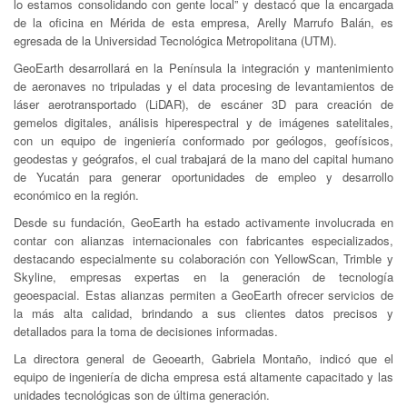
lo estamos consolidando con gente local” y destacó que la encargada
de la oficina en Mérida de esta empresa, Arelly Marrufo Balán, es
egresada de la Universidad Tecnológica Metropolitana (UTM).
GeoEarth desarrollará en la Península la integración y mantenimiento
de aeronaves no tripuladas y el data procesing de levantamientos de
láser aerotransportado (LiDAR), de escáner 3D para creación de
gemelos digitales, análisis hiperespectral y de imágenes satelitales,
con un equipo de ingeniería conformado por geólogos, geofísicos,
geodestas y geógrafos, el cual trabajará de la mano del capital humano
de Yucatán para generar oportunidades de empleo y desarrollo
económico en la región.
Desde su fundación, GeoEarth ha estado activamente involucrada en
contar con alianzas internacionales con fabricantes especializados,
destacando especialmente su colaboración con YellowScan, Trimble y
Skyline, empresas expertas en la generación de tecnología
geoespacial. Estas alianzas permiten a GeoEarth ofrecer servicios de
la más alta calidad, brindando a sus clientes datos precisos y
detallados para la toma de decisiones informadas.
La directora general de Geoearth, Gabriela Montaño, indicó que el
equipo de ingeniería de dicha empresa está altamente capacitado y las
unidades tecnológicas son de última generación.