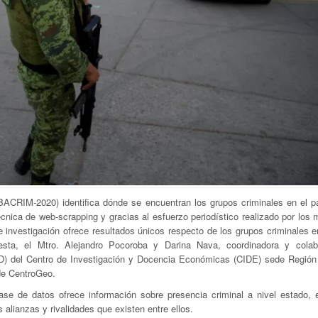
BACRIM-2020) identifica dónde se encuentran los grupos criminales en el p
cnica de web-scrapping y gracias al esfuerzo periodístico realizado por los
 investigación ofrece resultados únicos respecto de los grupos criminales e
uesta, el Mtro. Alejandro Pocoroba y Darina Nava, coordinadora y colab
D) del Centro de Investigación y Docencia Económicas (CIDE) sede Región
 de CentroGeo.
e de datos ofrece información sobre presencia criminal a nivel estado, e
 alianzas y rivalidades que existen entre ellos.