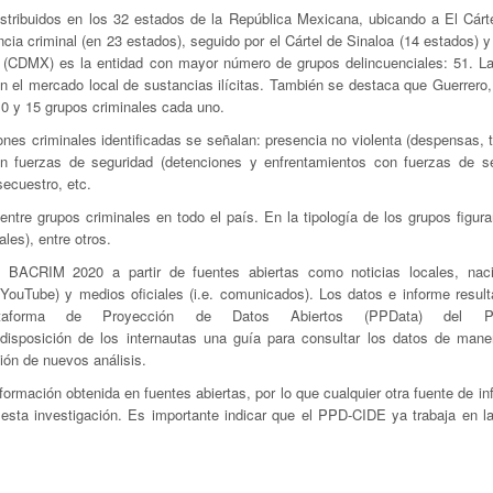
distribuidos en los 32 estados de la República Mexicana, ubicando a El Cárte
 criminal (en 23 estados), seguido por el Cártel de Sinaloa (14 estados) y
 (CDMX) es la entidad con mayor número de grupos delincuenciales: 51. L
 el mercado local de sustancias ilícitas. También se destaca que Guerrero,
0 y 15 grupos criminales cada uno.
iones criminales identificadas se señalan: presencia no violenta (despensas,
con fuerzas de seguridad (detenciones y enfrentamientos con fuerzas de se
secuestro, etc.
ntre grupos criminales en todo el país. En la tipología de los grupos figur
les), entre otros.
a BACRIM 2020 a partir de fuentes abiertas como noticias locales, nac
e YouTube) y medios oficiales (i.e. comunicados). Los datos e informe resul
ataforma de Proyección de Datos Abiertos (PPData) del P
 disposición de los internautas una guía para consultar los datos de mane
ción de nuevos análisis.
ormación obtenida en fuentes abiertas, por lo que cualquier otra fuente de i
 esta investigación. Es importante indicar que el PPD-CIDE ya trabaja en l