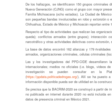
De los hallazgos, se identificaron 150 grupos criminales 
Nueva Generación (CJNG) como el grupo con mayor presencia
Familia Michoacana (ocho estados). La Ciudad de México
son pequeñas bandas involucradas en robo y extorsión o en
Chihuahua, Estado de México y Michoacán reportan entre 1
Respecto al tipo de actividades que realizan las organizac
queda); conflictos armados (entre grupos); interacción 
narcotráfico y otras actividades delictivas como extorsión, 
La base de datos encontró 162 alianzas y 179 rivalidades e
armados, organizaciones criminales, células criminales (loca
Las y los investigadores del PPD-CIDE desarrollaron l
internacionales; medios no oficiales (i.e. blogs, videos d
investigación se pueden consultar en la Pl
(
https://ppdata.politicadedrogas.org/
). Allí se ha puesto a
información disponible pueda ser de utilidad en la construc
Se precisa que la BACRIM-2020 se construyó a partir de inf
no publicada en internet durante 2020 no está incluida en
datos de presencia criminal en México 2021.