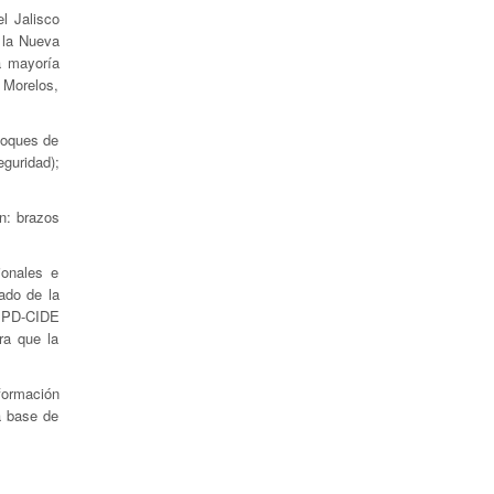
l Jalisco
 la Nueva
a mayoría
 Morelos,
 toques de
guridad);
an: brazos
ionales e
tado de la
PD-CIDE
ra que la
nformación
a base de