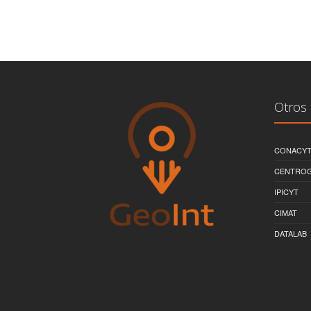
Otros 
CONACY
CENTRO
IPICYT
CIMAT
DATALAB