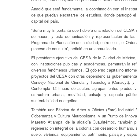
Añadió que será fundamental la coordinación con el Instit
de que puedan ejecutarse los estudios, donde participó el
capital del país.
“Sería muy importante que hubiera una relación del CESA c
se hacen, y esta comunicación y representación de las o
Programa de Planeación de la ciudad; entre ellos, el Ordena
proceso de consulta”, señaló en un comunicado.
El presidente ejecutivo del CESA de la Ciudad de México,
con instituciones públicas y académicas, permitirán la re
diversos fenómenos urbanos. El gobierno capitalino informó 
proyectos del CESA con otras dependencias gubernamentales
Consejo Nacional de Ciencia y Tecnología (Conacyt), y 
Contempla 12 líneas de acción: agrupamientos productivo
estructura urbana, movilidad, paisaje y espacio público
sustentabilidad energética.
También una Fábrica de Artes y Oficios (Faro) Industrial
Gobernanza y Cultura Metropolitana; y un Punto de Innovac
Maestro Atlampa, de la alcaldía Cuauhtémoc, también pa
regeneración integral de la colonia con desarrollo humano, 
suelo, vivienda, equipamiento, patrimonio, paisaje y espa