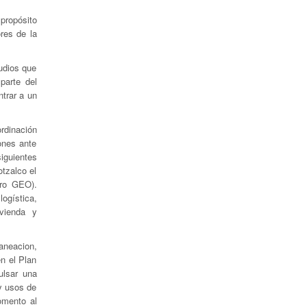
propósito
res de la
udios que
parte del
ntrar a un
rdinación
ones ante
siguientes
tzalco el
tro GEO).
ogística,
ivienda y
aneacion,
n el Plan
ulsar una
 y usos de
omento al