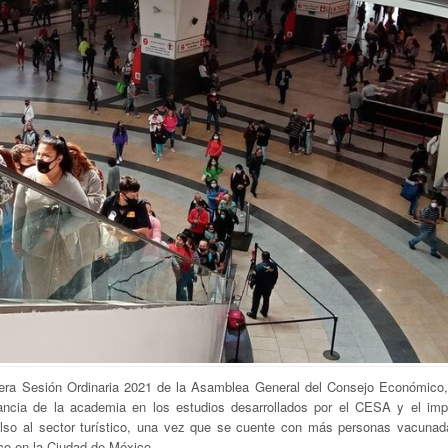
mera Sesión Ordinaria 2021 de la Asamblea General del Consejo Económico,
ancia de la academia en los estudios desarrollados por el CESA y el imp
ulso al sector turístico, una vez que se cuente con más personas vacunad
mico en la Ciudad de México.