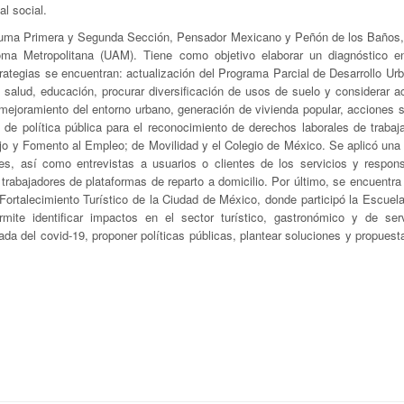
al social.
tezuma Primera y Segunda Sección, Pensador Mexicano y Peñón de los Baños, 
oma Metropolitana (UAM). Tiene como objetivo elaborar un diagnóstico e
rategias se encuentran: actualización del Programa Parcial de Desarrollo Ur
 salud, educación, procurar diversificación de usos de suelo y considerar ac
 mejoramiento del entorno urbano, generación de vivienda popular, acciones 
de política pública para el reconocimiento de derechos laborales de trabaj
abajo y Fomento al Empleo; de Movilidad y el Colegio de México. Se aplicó un
ales, así como entrevistas a usuarios o clientes de los servicios y respon
 trabajadores de plataformas de reparto a domicilio. Por último, se encuentra
ortalecimiento Turístico de la Ciudad de México, donde participó la Escuela
rmite identificar impactos en el sector turístico, gastronómico y de ser
ada del covid-19, proponer políticas públicas, plantear soluciones y propuest