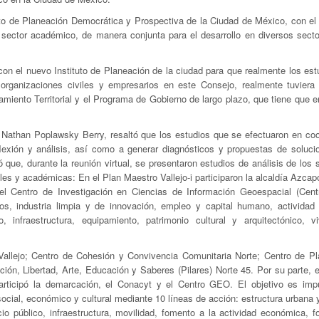
uto de Planeación Democrática y Prospectiva de la Ciudad de México, con el 
 sector académico, de manera conjunta para el desarrollo en diversos secto
on el nuevo Instituto de Planeación de la ciudad para que realmente los est
rganizaciones civiles y empresarios en este Consejo, realmente tuviera 
miento Territorial y el Programa de Gobierno de largo plazo, que tiene que e
 Nathan Poplawsky Berry, resaltó que los estudios que se efectuaron en coo
flexión y análisis, así como a generar diagnósticos y propuestas de soluci
que, durante la reunión virtual, se presentaron estudios de análisis de los 
 y académicas: En el Plan Maestro Vallejo-i participaron la alcaldía Azcapo
el Centro de Investigación en Ciencias de Información Geoespacial (Cen
s, industria limpia y de innovación, empleo y capital humano, actividad l
, infraestructura, equipamiento, patrimonio cultural y arquitectónico, v
 Vallejo; Centro de Cohesión y Convivencia Comunitaria Norte; Centro de Pl
ión, Libertad, Arte, Educación y Saberes (Pilares) Norte 45. Por su parte, e
rticipó la demarcación, el Conacyt y el Centro GEO. El objetivo es imp
social, económico y cultural mediante 10 líneas de acción: estructura urbana
cio público, infraestructura, movilidad, fomento a la actividad económica, f