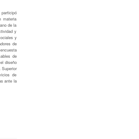
participó
n materia
bano de la
tividad y
sociales y
adores de
a encuesta
sables de
 el diseño
 Superior
vicios de
as ante la